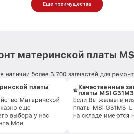
Еще преимущества
онт материнской платы MS
в наличии более 3.700 запчастей для ремо
еринской платы
Качественные за
платы MSI G31M3
ойство Материнской
Если Вы желаете ни
тказно еще
платы MSI G31M3-L 
го выбора у нас
на складе имеются 
нта Мси