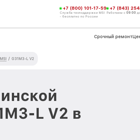
+7 (800) 101-17-59
+7 (843) 254
Служба техподдержки MSI
Работаем с
09:00
д
- бесплатно по России
Срочный ремонт
Це
 MSI
/
G31M3-L V2
ринской
1M3-L V2 в