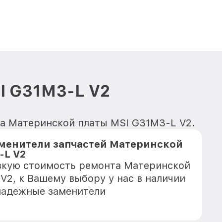
I G31M3-L V2
нта Материнской платы MSI G31M3-L V2.
менители запчастей Материнской
-L V2
зкую стоимость ремонта Материнской
V2, к Вашему выбору у нас в наличии
надежные заменители