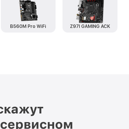
B560M Pro WiFi
Z97I GAMING ACK
скажут
 сервисном