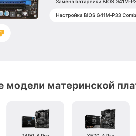
Замена батарейки BIOS G41M-P
Настройка BIOS G41M-P33 Comb
е модели материнской пла
Z490-A Pro
X570-A Pro