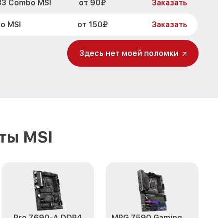
от 90₽
33 Combo MSI
Заказать
от 150₽
o MSI
Заказать
Здесь нет моей поломки
ты MSI
Pro Z690-A DDR4
MPG Z590 Gaming Plus