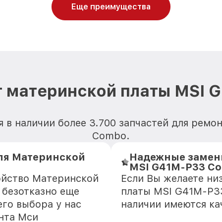
Еще преимущества
т материнской платы MSI 
я в наличии более 3.700 запчастей для рем
Combo.
ля Материнской
Надежные замен
MSI G41M-P33 C
ойство Материнской
Если Вы желаете ни
 безотказно еще
платы MSI G41M-P33
го выбора у нас
наличии имеются ка
нта Мси