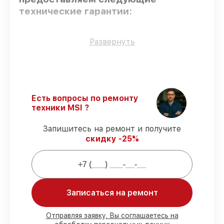
технические гарантии:
Оригинальные детали
– гарантируем
Развернуть
использование фирменных запчастей для
починки.
Сертифицированные инженеры
–
проверенные специалисты с опытом и
сертификацией.
Есть вопросы по ремонту
Выполнение работ вовремя
– сервис
техники MSI ?
материнской платы H61I-E35/W8
выполняется строго в оговоренные
Запишитесь на ремонт и получите
сроки.
скидку -25%
Сервис с гарантией
– обслуживаем
материнских плат всегда со строгим
соблюдением гарантийных обязательств.
Мы гарантируем:
Записаться на ремонт
80%
работ с возможностью
Отправляя заявку, Вы соглашаетесь на