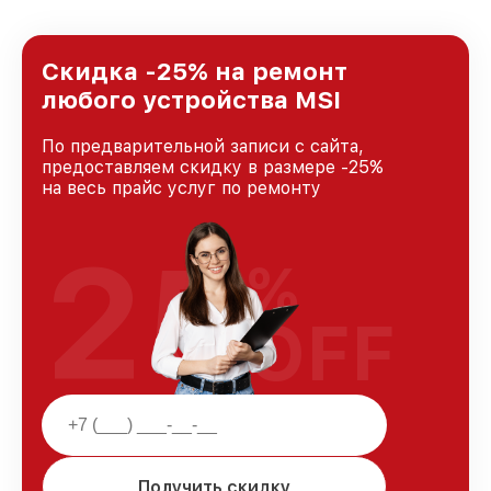
лучшим сервисным центром MSI в городе
Казани, постоянно повышая уровень доверия
и лояльности наших клиентов.
Скидка -25% на ремонт
любого устройства MSI
По предварительной записи с сайта,
предоставляем скидку в размере -25%
на весь прайс услуг по ремонту
25
%
OFF
Получить скидку