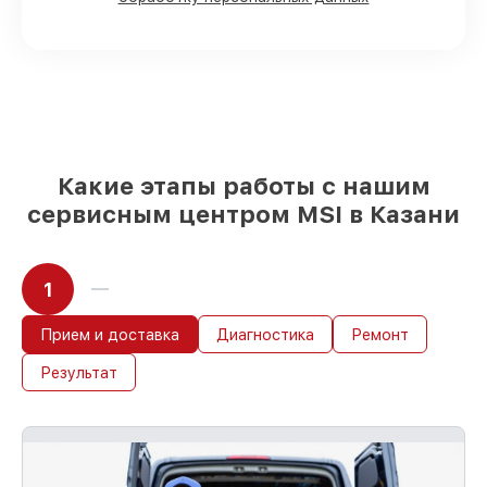
90%
комплектующих для материнских
плат на складе или доступны для
быстрой доставки
Качественные реплики и
оригинальные детали по вашему
выбору
– под любые финансовые
возможности
85%
работ быстро и без задержек, при
немедленном начале работ
Какие этапы работы с нашим
сервисным центром MSI в Казани
1
Прием и доставка
Диагностика
Ремонт
Результат