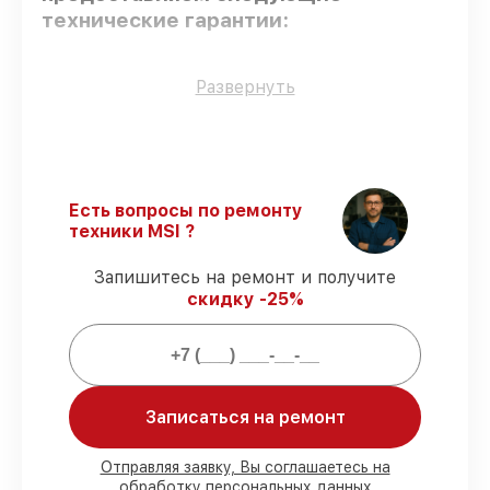
технические гарантии:
Только фирменные комплектующие
–
Развернуть
гарантируем использование фирменных
запчастей для починки.
Опытные мастера
– проверенные
специалисты с опытом и сертификацией.
Выполнение работ вовремя
–
Есть вопросы по ремонту
соблюдаем сроки восстановления
техники MSI ?
материнской платы P6N Diamond,
согласованные с клиентом.
Запишитесь на ремонт и получите
Сервис с гарантией
– обслуживаем
скидку -25%
материнских плат всегда со строгим
соблюдением гарантийных обязательств.
Мы гарантируем:
Записаться на ремонт
80%
работ с возможностью
присутствовать
Отправляя заявку, Вы соглашаетесь на
обработку персональных данных