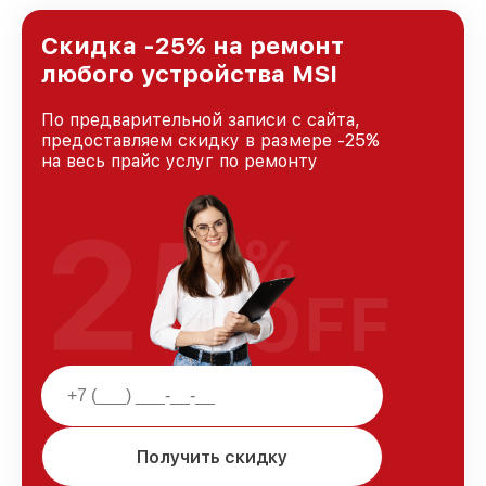
Казани, постоянно повышая уровень доверия
и лояльности наших клиентов.
Скидка -25% на ремонт
любого устройства MSI
По предварительной записи с сайта,
предоставляем скидку в размере -25%
на весь прайс услуг по ремонту
25
%
OFF
Получить скидку