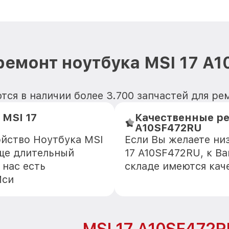
ремонт ноутбука MSI 17 A
тся в наличии более 3.700 запчастей для ре
MSI 17
Качественные ре
A10SF472RU
ойство Ноутбука MSI
Если Вы желаете ни
еще длительный
17 A10SF472RU, к Ва
 нас есть
складе имеются кач
Мси