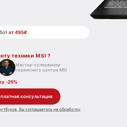
абот
от 495₽
нту техники MSI ?
Мастер-супервизор
сервисного центра MSI
ку -25%
платная консультация
оутбуков, Вы соглашаетесь на обработку