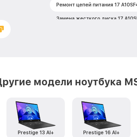
Ремонт цепей питания 17 A10SF
Замена жесткого диска 17 A10S
Установка драйверов 17 A10SF4
Замена вебкамеры 17 A10SF472
Настройка Wi-Fi 17 A10SF472RU 
Замена южного моста 17 A10SF
Другие модели ноутбука MS
Замена тачпада 17 A10SF472RU 
Замена клавиатуры 17 A10SF472
Замена USB порта 17 A10SF472R
Замена звуковой карты 17 A10S
Prestige 13 AI+
Prestige 16 AI+