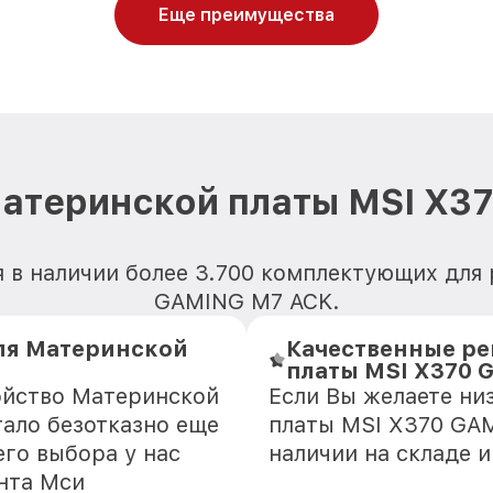
Еще преимущества
материнской платы MSI X3
я в наличии более 3.700 комплектующих для
GAMING M7 ACK.
ля Материнской
Качественные ре
платы MSI X370 
ойство Материнской
Если Вы желаете ни
ало безотказно еще
платы MSI X370 GAM
го выбора у нас
наличии на складе 
нта Мси