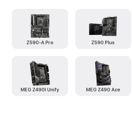
Z590-A Pro
Z590 Plus
MEG Z490I Unify
MEG Z490 Ace