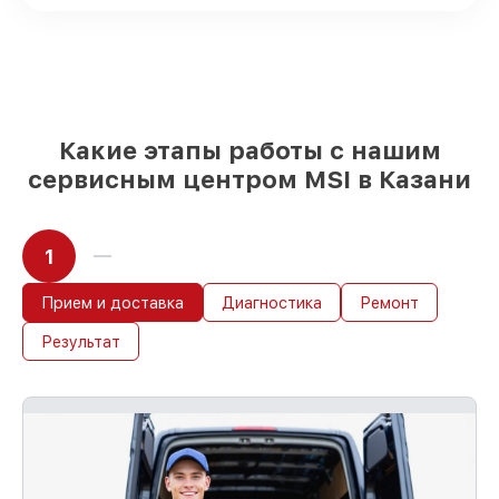
плат на складе или доступны для
срочного заказа
Оригинальные запчасти и
качественные реплики на ваш выбор
–
под любые финансовые возможности
85%
работ в течение пары часов, при
немедленном начале работ
Какие этапы работы с нашим
сервисным центром MSI в Казани
1
Прием и доставка
Диагностика
Ремонт
Результат