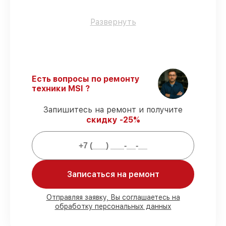
Оригинальные детали
– для всех видов
Развернуть
восстановления применяются
исключительно оригинальные детали.
Квалифицированные специалисты
–
мастера проходят строгий отбор и
регулярное обучение.
Есть вопросы по ремонту
Точное соблюдение сроков
–
техники MSI ?
соблюдаем сроки восстановления
материнской платы X58A-GD45,
Запишитесь на ремонт и получите
согласованные с клиентом.
скидку -25%
Подтвержденная гарантия
–
предоставляем официальное
гарантийное сопровождение после
починки.
Записаться на ремонт
Мы гарантируем:
Отправляя заявку, Вы соглашаетесь на
обработку персональных данных
80%
работ в присутствии заказчика
90%
комплектующих для материнских