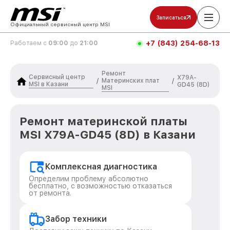
Записаться
Официальный сервисный центр MSI
+7 (843) 254-68-13
Работаем с
09:00
до
21:00
Ремонт
Сервисный центр
X79A-
Материнских плат
/
/
MSI в Казани
GD45 (8D)
MSI
Ремонт материнской платы
MSI X79A-GD45 (8D) в Казани
Комплексная диагностика
Определим проблему абсолютно
бесплатно, с возможностью отказаться
от ремонта.
Забор техники