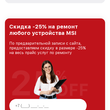
стремимся к тому, чтобы каждый клиент был
удовлетворен скоростью и качеством
предоставляемых услуг. Наша цель — стать
лучшим сервисным центром MSI в городе
Казани, постоянно повышая уровень доверия
и лояльности наших клиентов.
Скидка -25% на ремонт
любого устройства MSI
По предварительной записи с сайта,
предоставляем скидку в размере -25%
на весь прайс услуг по ремонту
25
%
OFF