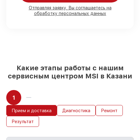
80%
работ с возможностью
Отправляя заявку, Вы соглашаетесь на
обработку персональных данных
присутствовать
90%
комплектующих для материнских
плат на складе или доступны для
срочного заказа
Качественные реплики и
оригинальные детали по вашему
выбору
– под любые финансовые
возможности
85%
работ быстро и без задержек, при
Какие этапы работы с нашим
условии, что восстановление началось
сервисным центром MSI в Казани
сразу
1
Прием и доставка
Диагностика
Ремонт
Результат