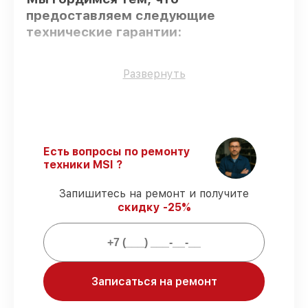
предоставляем следующие
технические гарантии:
Только фирменные комплектующие
–
Развернуть
только подлинные комплектующие.
Квалифицированные специалисты
–
проверенные специалисты с опытом и
сертификацией.
Выполнение работ вовремя
– сервис
Есть вопросы по ремонту
материнской платы X99A TOMAHAWK
техники MSI ?
выполняется строго в оговоренные
сроки.
Запишитесь на ремонт и получите
Подтвержденная гарантия
–
скидку -25%
предоставляем официальное
гарантийное сопровождение после
починки.
Мы гарантируем:
Записаться на ремонт