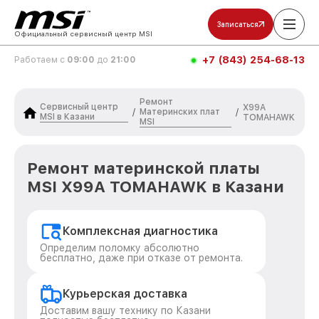
Записаться
Официальный сервисный центр MSI
+7 (843) 254-68-13
Работаем с
09:00
до
21:00
Ремонт
Сервисный центр
X99A
Материнских плат
/
/
MSI в Казани
TOMAHAWK
MSI
Ремонт материнской платы
MSI X99A TOMAHAWK в Казани
Комплексная диагностика
Определим поломку абсолютно
бесплатно, даже при отказе от ремонта.
Курьерская доставка
Доставим вашу технику по Казани