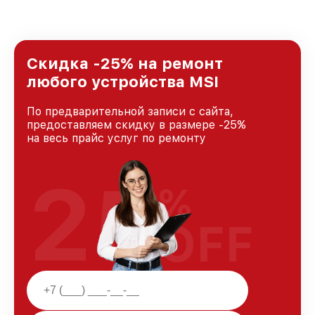
удовлетворен скоростью и качеством
предоставляемых услуг. Наша цель — стать
лучшим сервисным центром MSI в городе
Казани, постоянно повышая уровень доверия
и лояльности наших клиентов.
Скидка -25% на ремонт
любого устройства MSI
По предварительной записи с сайта,
предоставляем скидку в размере -25%
на весь прайс услуг по ремонту
25
%
OFF