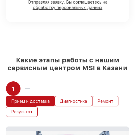
80%
работ под контролем клиента
Отправляя заявку, Вы соглашаетесь на
обработку персональных данных
90%
комплектующих для материнских
плат имеются в наличии или доступны
для быстрой доставки
Подбор оригинальных комплектующих
и надежных реплик с возможностью
выбрать
– с учётом всех запросов
85%
работ в течение пары часов, при
немедленном начале работ
Какие этапы работы с нашим
сервисным центром MSI в Казани
1
Прием и доставка
Диагностика
Ремонт
Результат