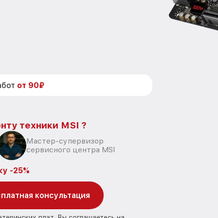
абот
от 90₽
нту техники MSI ?
Мастер-супервизор
сервисного центра MSI
ку -25%
платная консультация
атеринских плат, Вы соглашаетесь на