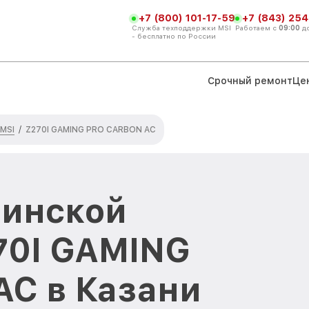
+7 (800) 101-17-59
+7 (843) 254
Служба техподдержки MSI
Работаем с
09:00
д
- бесплатно по России
Срочный ремонт
Це
 MSI
/
Z270I GAMING PRO CARBON AC
ринской
70I GAMING
C в Казани