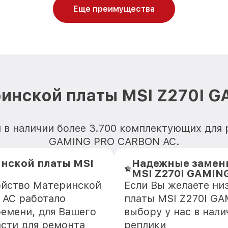
Еще преимущества
ринской платы MSI Z270I 
 в наличии более 3.700 комплектующих для
GAMING PRO CARBON AC.
нской платы MSI
Надежные замени
MSI Z270I GAMIN
ойство Материнской
Если Вы желаете ни
 AC работало
платы MSI Z270I G
ремени, для Вашего
выбору у нас в нал
асти для ремонта
реплики