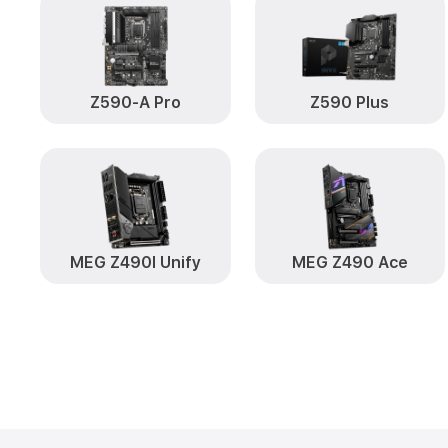
Z590-A Pro
Z590 Plus
MEG Z490I Unify
MEG Z490 Ace