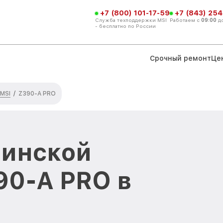
+7 (800) 101-17-59
+7 (843) 254
Служба техподдержки MSI
Работаем с
09:00
д
- бесплатно по России
Срочный ремонт
Це
 MSI
/
Z390-A PRO
ринской
90-A PRO в