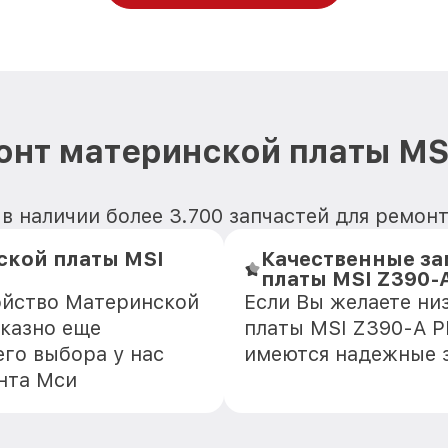
онт материнской платы MS
 в наличии более 3.700 запчастей для ремон
ской платы MSI
Качественные за
платы MSI Z390-
ойство Материнской
Если Вы желаете ни
тказно еще
платы MSI Z390-A P
го выбора у нас
имеются надежные 
нта Мси