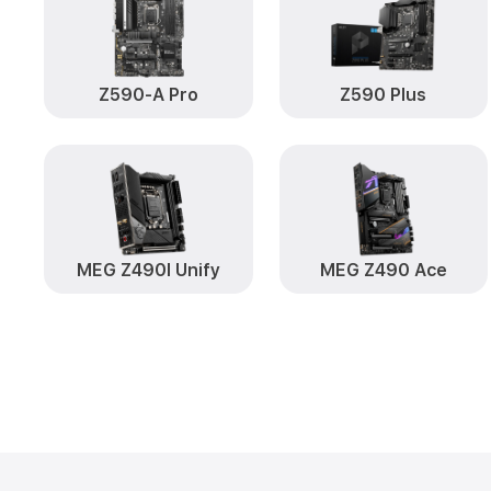
Z590-A Pro
Z590 Plus
MEG Z490I Unify
MEG Z490 Ace