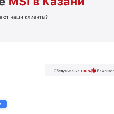
ре
MSI в Казани
мают наши клиенты?
Обслуживание
100%
Вежливос
в