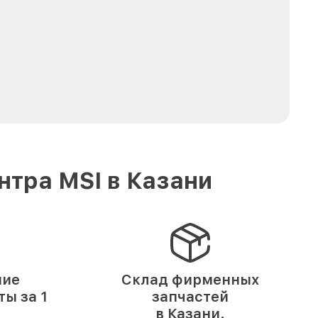
тра MSI в Казани
ние
Склад фирменных
ы за 1
запчастей
в Казани.