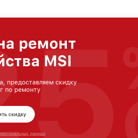
25
на ремонт
йства MSI
а, предоставляем скидку
уг по ремонту
ить скидку
 персональных данных