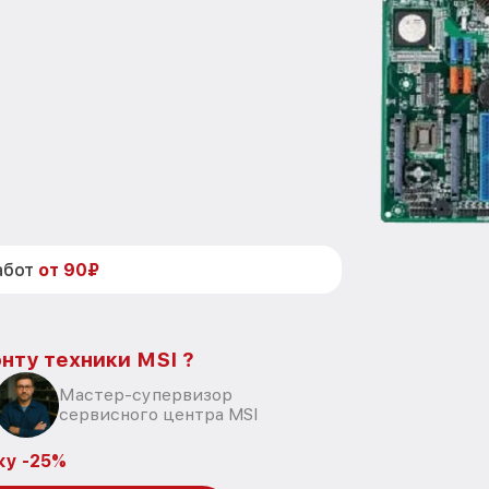
абот
от 90₽
нту техники MSI ?
Мастер-супервизор
сервисного центра MSI
ку -25%