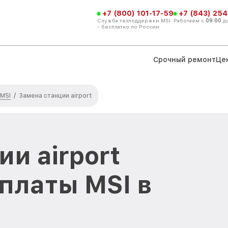
+7 (800) 101-17-59
+7 (843) 254
Служба техподдержки MSI
Работаем с
09:00
д
- бесплатно по России
Срочный ремонт
Це
 MSI
/
Замена станции airport
и airport
платы MSI в