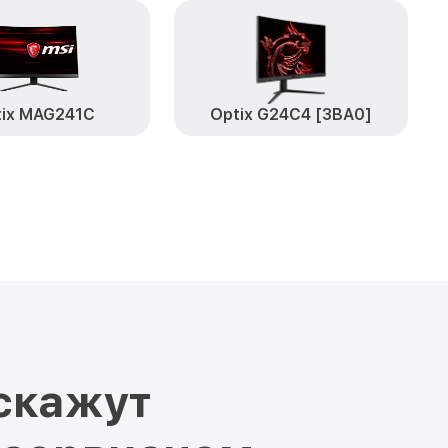
от 1500₽
Заказать
ов Optix
от 1900₽
Заказать
SI
tix MAG241C
Optix G24C4 [3BA0]
скажут