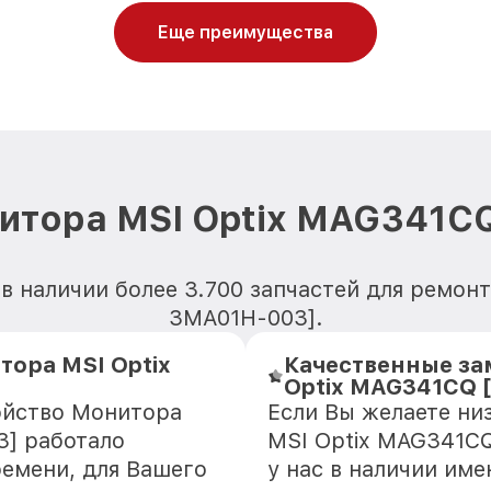
Еще преимущества
нитора MSI Optix MAG341C
в наличии более 3.700 запчастей для ремо
3MA01H-003].
тора MSI Optix
Качественные за
Optix MAG341CQ 
ойство Монитора
Если Вы желаете ни
] работало
MSI Optix MAG341C
ремени, для Вашего
у нас в наличии им