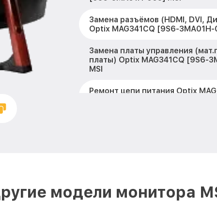
Замена разъёмов (HDMI, DVI, Д
Optix MAG341CQ [9S6-3MA01H-0
Замена платы управления (мат.
платы) Optix MAG341CQ [9S6-
MSI
Ремонт цепи питания Optix MA
3MA01H-003] MSI
Прошивка блока управления Op
[9S6-3MA01H-003] MSI
Замена лампы подсветки Optix
[9S6-3MA01H-003] MSI
Ремонт блока управления Opti
ругие модели монитора M
[9S6-3MA01H-003] MSI
Замена блока питания Optix MA