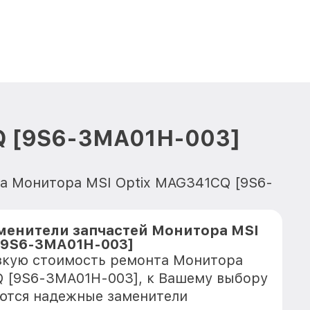
Q [9S6-3MA01H-003]
нта Монитора MSI Optix MAG341CQ [9S6-
менители запчастей Монитора MSI
[9S6-3MA01H-003]
зкую стоимость ремонта Монитора
Q [9S6-3MA01H-003], к Вашему выбору
еются надежные заменители