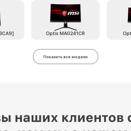
3MA01H-003] MSI
Замена электронных компонент
MAG341CQ [9S6-3MA01H-003] M
[3CA9]
Optix MAG241CR
Op
Показать все модели
ы наших клиентов 