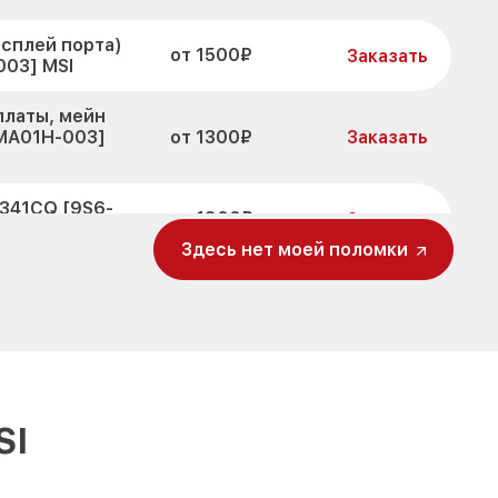
исплей порта)
от 1500₽
Заказать
03] MSI
платы, мейн
от 1300₽
3MA01H-003]
Заказать
G341CQ [9S6-
от 1800₽
Заказать
Здесь нет моей поломки
tix MAG341CQ
от 700₽
Заказать
 MAG341CQ
от 1400₽
Заказать
x MAG341CQ
SI
от 700₽
Заказать
G341CQ [9S6-