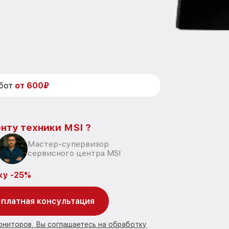
абот
от 600₽
нту техники MSI ?
Мастер-супервизор
сервисного центра MSI
ку -25%
платная консультация
ониторов, Вы соглашаетесь на обработку