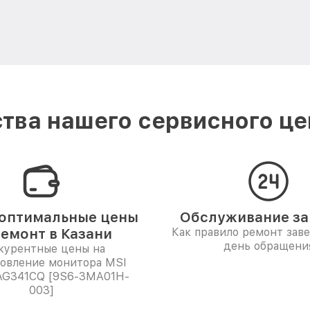
тва нашего сервисного цен
оптимальные цены
Обслуживание за 
ремонт в Казани
Как правило ремонт зав
день обращени
курентные цены на
новление монитора MSI
AG341CQ [9S6-3MA01H-
003]