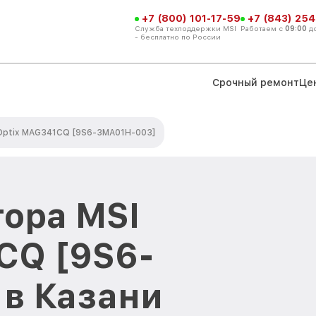
+7 (800) 101-17-59
+7 (843) 254
Служба техподдержки MSI
Работаем с
09:00
д
- бесплатно по России
Срочный ремонт
Це
Optix MAG341CQ [9S6-3MA01H-003]
ора MSI
CQ [9S6-
в Казани