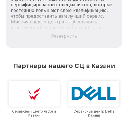
сертифицированных специалистов, которые
постоянно повышают свою квалификацию,
чтобы предоставить вам лучший сервис.
Миссия нашего центра — обеспечить
качественный и доступный ремонт для
каждого пользователя продукции MSI, вне
Развернуть
зависимости от сложности поломки. Мы
стремимся к тому, чтобы каждый клиент был
удовлетворен скоростью и качеством
предоставляемых услуг. Наша цель — стать
лучшим сервисным центром MSI в городе
Партнеры нашего СЦ в Казани
Казани, постоянно повышая уровень доверия
и лояльности наших клиентов.
Сервисный центр Ardor в
Сервисный центр Dell в
Казани
Казани