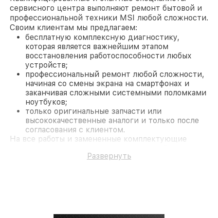
сервисного центра выполняют ремонт бытовой и
профессиональной техники MSI любой сложности.
Своим клиентам мы предлагаем:
бесплатную комплексную диагностику,
которая является важнейшим этапом
восстановления работоспособности любых
устройств;
профессиональный ремонт любой сложности,
начиная со смены экрана на смартфонах и
заканчивая сложными системными поломками
ноутбуков;
только оригинальные запчасти или
высококачественные аналоги и только после
согласования с клиентом.
На все работы и замененные комплектующие
предоставляется длительная гарантия. В случае
Развернуть
поломки по условиям гарантии, мы бесплатно
исправим ситуацию.
Наши преимущества
Преимуществами нашего сервисного центра MSI
в Казани являются:
лучшие специалисты с многолетним опытом и
безупречной репутацией;