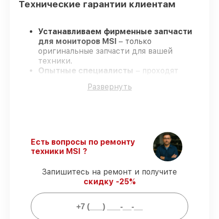
Технические гарантии клиентам
Устанавливаем фирменные запчасти
для мониторов MSI
– только
оригинальные запчасти для вашей
техники.
Опытные специалисты
– проходят
серьезную проверку знаний и навыков,
Развернуть
что подтверждает высокий уровень
сервиса.
Работаем строго в установленных
заранее временных рамках
– ремонт
мониторов MSI без бесконечных
переносов.
Есть вопросы по ремонту
Гарантийное обслуживание
– на все
техники MSI ?
виды работ и комплектующие для
мониторов MSI предоставляется
Запишитесь на ремонт и получите
официальное сопровождение.
скидку -25%
Мы гарантируем: