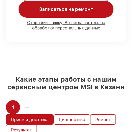
80%
ремонтов по ремонту исполняются
Записаться на ремонт
в присутствии клиента
90%
деталей MSI готовы к установке в
Отправляя заявку, Вы соглашаетесь на
наших мастерских в Казани, остальные
обработку персональных данных
доступны для срочного заказа
Подлинные запчасти MSI и
проверенные замены
– только вы
выбираете, какие детали использовать, а
мы делаем ремонт с учётом
возможностей клиента
85%
ремонтов MSI сделаем за 1–2 часа,
при немедленном старте работ
Какие этапы работы с нашим
сервисным центром MSI в Казани
1
Прием и доставка
Диагностика
Ремонт
Результат