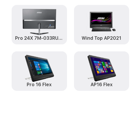
Pro 24X 7M-033RU [9S6-AEC113-033]
Wind Top AP2021
Pro 16 Flex
AP16 Flex