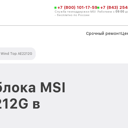
+7 (800) 101-17-59
+7 (843) 254
Служба техподдержки MSI
Работаем с
09:00
д
- бесплатно по России
Срочный ремонт
Це
Wind Top AE2212G
лока MSI
212G в