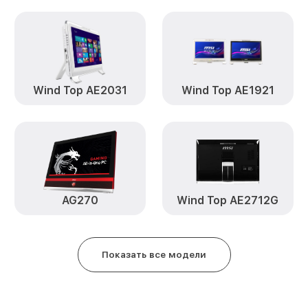
Замена шлейфа матрицы Wind T
MSI
Замена материнской платы Win
MSI
Wind Top AE2031
Wind Top AE1921
Замена матрицы Wind Top AE22
Замена блока питания Wind Top
Замена лампы подсветки Wind 
MSI
AG270
Wind Top AE2712G
Замена Ethernet порта Wind To
Замена HDD (замена жёсткого 
Top AE2212G MSI
Показать все модели
Замена USB порта Wind Top AE2
Замена звуковой карты Wind To