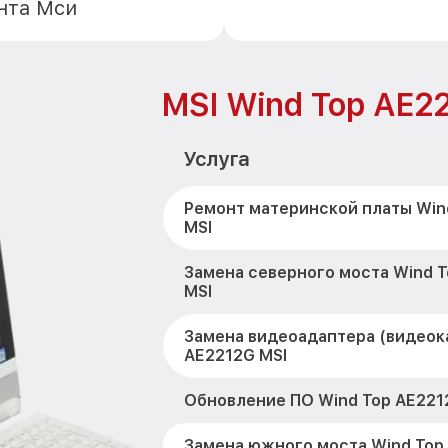
нта Мси
MSI Wind Top AE2
Услуга
Ремонт материнской платы Win
MSI
Замена северного моста Wind 
MSI
Замена видеоадаптера (видеок
AE2212G MSI
Обновление ПО Wind Top AE221
Замена южного моста Wind Top