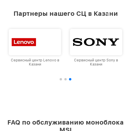
предоставляемых услуг. Наша цель — стать
лучшим сервисным центром MSI в городе
Партнеры нашего СЦ в Казани
Казани, постоянно повышая уровень доверия
и лояльности наших клиентов.
Сервисный центр Lenovo в
Сервисный центр Sony в
Казани
Казани
FAQ по обслуживанию моноблока
MSI