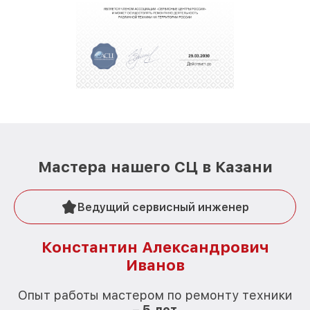
полной сохранности и бесплатно.
За годы своей деятельности мы получали только
положительные отзывы и обрели отличную
репутацию. Мы постоянно совершенствуемся и
стараемся каждый день делать наш сервис еще
лучше!
Мастера нашего СЦ в Казани
Ведущий сервисный инженер
Константин Александрович
Иванов
О
Опыт работы мастером по ремонту техники
–
5 лет