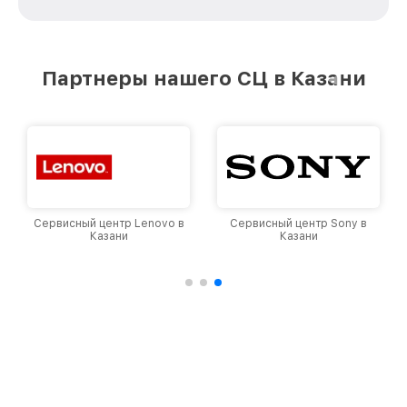
стремимся к тому, чтобы каждый клиент был
удовлетворен скоростью и качеством
предоставляемых услуг. Наша цель — стать
лучшим сервисным центром MSI в городе
Партнеры нашего СЦ в Казани
Казани, постоянно повышая уровень доверия
и лояльности наших клиентов.
Сервисный центр Lenovo в
Сервисный центр Sony в
Казани
Казани