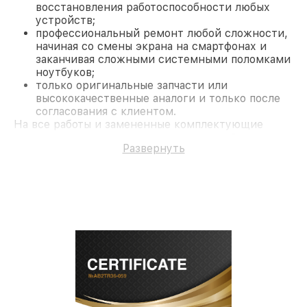
восстановления работоспособности любых
устройств;
профессиональный ремонт любой сложности,
начиная со смены экрана на смартфонах и
заканчивая сложными системными поломками
ноутбуков;
только оригинальные запчасти или
высококачественные аналоги и только после
согласования с клиентом.
На все работы и замененные комплектующие
предоставляется длительная гарантия. В случае
Развернуть
поломки по условиям гарантии, мы бесплатно
исправим ситуацию.
Наши преимущества
Преимуществами нашего сервисного центра MSI
в Казани являются:
лучшие специалисты с многолетним опытом и
безупречной репутацией;
современное оборудование и
лицензированное ПО в ремонтно-
диагностических мастерских;
собственный склад комплектующих, что
позволяет сократить сроки