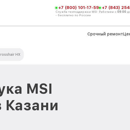
+7 (800) 101-17-59
+7 (843) 254
Служба техподдержки MSI
Работаем с
09:00
д
- бесплатно по России
Срочный ремонт
Це
rosshair HX
ука MSI
в Казани