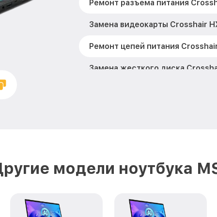
Ремонт разъема питания Crossh
Замена видеокарты Crosshair H
Ремонт цепей питания Crosshai
Замена жесткого диска Crossha
Установка драйверов Crosshair 
Замена вебкамеры Crosshair HX
Настройка Wi-Fi Crosshair HX MS
Замена южного моста Crosshair
Другие модели ноутбука MS
Замена тачпада Crosshair HX MS
Замена клавиатуры Crosshair H