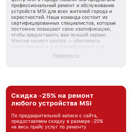
профессиональный ремонт и обслуживание
устройств MSI для всех жителей города и
окрестностей. Наша команда состоит из
сертифицированных специалистов, которые
постоянно повышают свою квалификацию,
чтобы предоставить вам лучший сервис.
Миссия нашего центра — обеспечить
качественный и доступный ремонт для
каждого пользователя продукции MSI, вне
Развернуть
зависимости от сложности поломки. Мы
стремимся к тому, чтобы каждый клиент был
удовлетворен скоростью и качеством
предоставляемых услуг. Наша цель — стать
лучшим сервисным центром MSI в городе
Казани, постоянно повышая уровень доверия
и лояльности наших клиентов.
Скидка -25% на ремонт
любого устройства MSI
По предварительной записи с сайта,
предоставляем скидку в размере -25%
на весь прайс услуг по ремонту