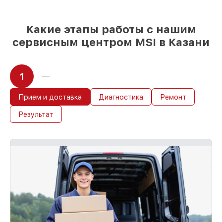
выбрать
– с учётом всех запросов
85%
работ за 1–2 часа, если мастер
приступает к сервису сразу
Какие этапы работы с нашим
сервисным центром MSI в Казани
1
Прием и доставка
Диагностика
Ремонт
Результат