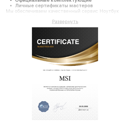
Официальные комплектующие
Личные сертификаты мастеров
Мы обеспечиваем качественный сервис Ноутбук
Stealth A16 AI+ и долгосрочную гарантию.
Развернуть