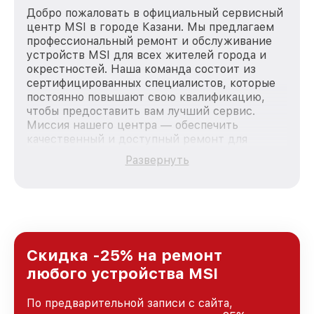
Добро пожаловать в официальный сервисный
центр MSI в городе Казани. Мы предлагаем
профессиональный ремонт и обслуживание
устройств MSI для всех жителей города и
окрестностей. Наша команда состоит из
сертифицированных специалистов, которые
постоянно повышают свою квалификацию,
чтобы предоставить вам лучший сервис.
Миссия нашего центра — обеспечить
качественный и доступный ремонт для
каждого пользователя продукции MSI, вне
Развернуть
зависимости от сложности поломки. Мы
стремимся к тому, чтобы каждый клиент был
удовлетворен скоростью и качеством
предоставляемых услуг. Наша цель — стать
лучшим сервисным центром MSI в городе
Казани, постоянно повышая уровень доверия
и лояльности наших клиентов.
Скидка -25% на ремонт
любого устройства MSI
По предварительной записи с сайта,