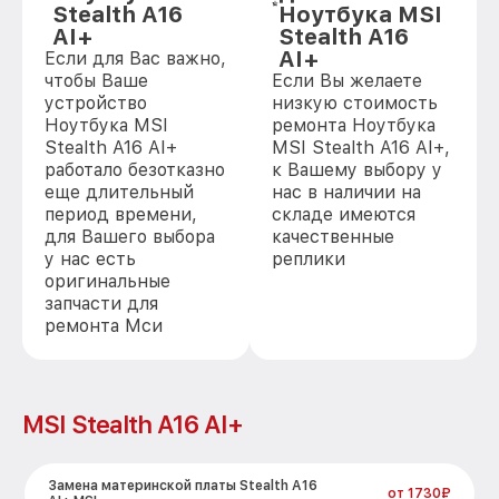
Stealth A16
Ноутбука MSI
AI+
Stealth A16
AI+
Если для Вас важно,
чтобы Ваше
Если Вы желаете
устройство
низкую стоимость
Ноутбука MSI
ремонта Ноутбука
Stealth A16 AI+
MSI Stealth A16 AI+,
работало безотказно
к Вашему выбору у
еще длительный
нас в наличии на
период времени,
складе имеются
для Вашего выбора
качественные
у нас есть
реплики
оригинальные
запчасти для
ремонта Мси
MSI Stealth A16 AI+
Замена материнской платы Stealth A16
от 1730₽