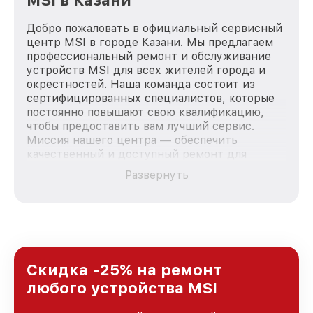
MSI в Казани
Добро пожаловать в официальный сервисный
центр MSI в городе Казани. Мы предлагаем
профессиональный ремонт и обслуживание
устройств MSI для всех жителей города и
окрестностей. Наша команда состоит из
сертифицированных специалистов, которые
постоянно повышают свою квалификацию,
чтобы предоставить вам лучший сервис.
Миссия нашего центра — обеспечить
качественный и доступный ремонт для
каждого пользователя продукции MSI, вне
Развернуть
зависимости от сложности поломки. Мы
стремимся к тому, чтобы каждый клиент был
удовлетворен скоростью и качеством
предоставляемых услуг. Наша цель — стать
лучшим сервисным центром MSI в городе
Казани, постоянно повышая уровень доверия
и лояльности наших клиентов.
Скидка -25% на ремонт
любого устройства MSI