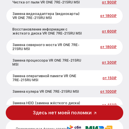
Чистка от пыли VR ONE 7RE-215RU MSI
от 900₽
Замена видеоадаптера (видеокарты)
от 1800₽
VR ONE 7RE-215RU MSI
Восстановление информации с
от 600₽
жёсткого диска VR ONE 7RE-215RU MSI
Замена северного моста VR ONE 7RE-
от 1800₽
215RU MSI
Замена процессора VR ONE 7RE-215RU
от 300₽
MSI
Замена оперативной памяти VR ONE
от 150₽
7RE-215RU MSI
Замена кулера VR ONE 7RE-215RU MSI
от 1000₽
Замена HDD (замена жёсткого диска)
от 450₽
VR ONE 7RE-215RU MSI
Здесь нет моей поломки
Замена блока питания VR ONE 7RE-
от 350₽
215RU MSI
Принимаем все формы оплаты