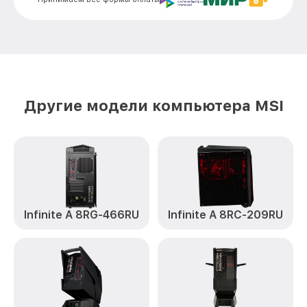
Замена звуковой платы VR ONE 7RE-
от 700₽
215RU MSI
Другие модели компьютера MSI
Infinite A 8RG-466RU
Infinite A 8RC-209RU