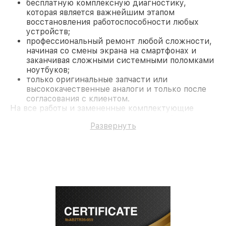
бесплатную комплексную диагностику,
которая является важнейшим этапом
восстановления работоспособности любых
устройств;
профессиональный ремонт любой сложности,
начиная со смены экрана на смартфонах и
заканчивая сложными системными поломками
ноутбуков;
только оригинальные запчасти или
высококачественные аналоги и только после
согласования с клиентом.
На все работы и замененные комплектующие
предоставляется длительная гарантия. В случае
Развернуть
поломки по условиям гарантии, мы бесплатно
исправим ситуацию.
Наши преимущества
Преимуществами нашего сервисного центра MSI
в Казани являются:
лучшие специалисты с многолетним опытом и
безупречной репутацией;
современное оборудование и
лицензированное ПО в ремонтно-
диагностических мастерских;