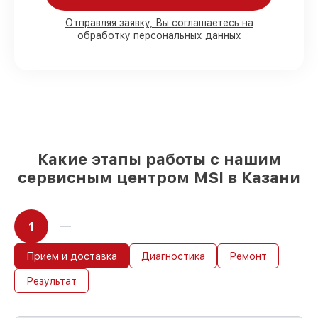
клиента
90%
комплектующих MSI имеются на
Отправляя заявку, Вы соглашаетесь на
складе в Казани, остальные поступают
обработку персональных данных
оперативно
Подлинные запчасти MSI и надёжные
аналоги
– под любые запросы
85%
ремонтов выполняются в тот же
день, после приёма планшета
Какие этапы работы с нашим
сервисным центром MSI в Казани
1
Прием и доставка
Диагностика
Ремонт
Результат