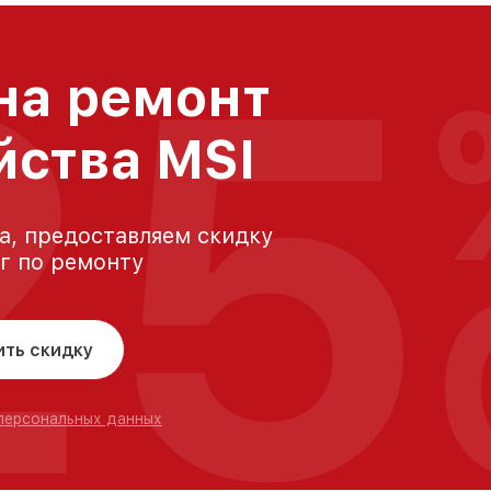
25
на ремонт
йства MSI
а, предоставляем скидку
уг по ремонту
ить скидку
 персональных данных