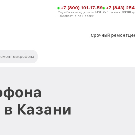
+7 (800) 101-17-59
+7 (843) 254
Служба техподдержки MSI
Работаем с
09:00
д
- бесплатно по России
Срочный ремонт
Це
Ремонт микрофона
офона
 в Казани