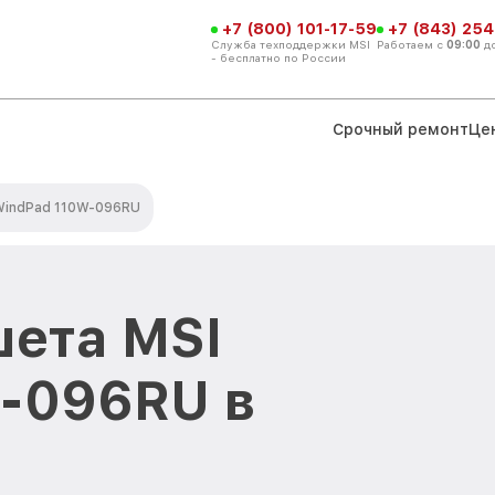
+7 (800) 101-17-59
+7 (843) 254
Служба техподдержки MSI
Работаем с
09:00
д
- бесплатно по России
Срочный ремонт
Це
WindPad 110W-096RU
ета MSI
-096RU в