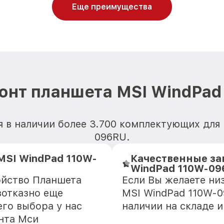
Еще преимущества
онт планшета MSI WindPa
я в наличии более 3.700 комплектующих для
096RU.
MSI WindPad 110W-
Качественные за
WindPad 110W-0
ойство Планшета
Если Вы желаете ни
зотказно еще
MSI WindPad 110W-0
го выбора у нас
наличии на складе 
нта Мси