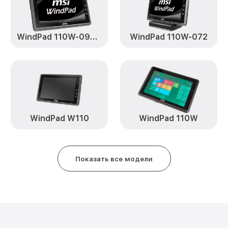
Замена Wi-Fi WindPad 110W-096
Ремонт кнопки WindPad 110W-0
WindPad 110W-094RU
WindPad 110W-072
WindPad W110
WindPad 110W
Показать все модели