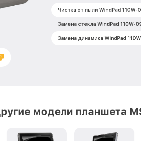
Чистка от пыли WindPad 110W-
Замена стекла WindPad 110W-0
Замена динамика WindPad 110W
Замена задней крышки WindPa
MSI
Замена дисплея (экрана) Wind
MSI
Замена корпуса WindPad 110W-
Замена аккумулятора WindPad 
ругие модели планшета M
MSI
Замена платы управления (мат.
платы) WindPad 110W-096RU MS