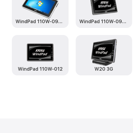
WindPad 110W-097RU
WindPad 110W-095RU
WindPad 110W-012
W20 3G