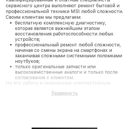
сервисного центра выполняют ремонт бытовой и
профессиональной техники MSI любой сложности.
Своим клиентам мы предлагаем:
бесплатную комплексную диагностику,
которая является важнейшим этапом
восстановления работоспособности любых
устройств;
профессиональный ремонт любой сложности,
начиная со смены экрана на смартфонах и
заканчивая сложными системными поломками
ноутбуков;
только оригинальные запчасти или
высококачественные аналоги и только после
согласования с клиентом.
На все работы и замененные комплектующие
предоставляется длительная гарантия. В случае
Развернуть
поломки по условиям гарантии, мы бесплатно
исправим ситуацию.
Наши преимущества
Преимуществами нашего сервисного центра MSI
в Казани являются:
лучшие специалисты с многолетним опытом и