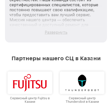
сертифицированных специалистов, которые
постоянно повышают свою квалификацию,
чтобы предоставить вам лучший сервис.
Миссия нашего центра — обеспечить
качественный и доступный ремонт для
каждого пользователя продукции MSI, вне
Развернуть
зависимости от сложности поломки. Мы
стремимся к тому, чтобы каждый клиент был
удовлетворен скоростью и качеством
предоставляемых услуг. Наша цель — стать
лучшим сервисным центром MSI в городе
Партнеры нашего СЦ в Казани
Казани, постоянно повышая уровень доверия
и лояльности наших клиентов.
Сервисный центр Fujitsu в
Сервисный центр
Казани
Thunderobot в Казани