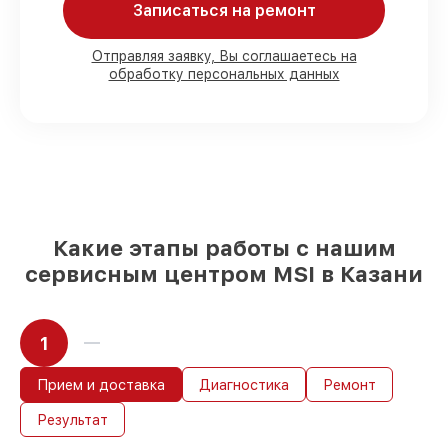
Записаться на ремонт
возможностью присутствия владельца
90%
деталей MSI имеются в наличии в
Казани, остальные доступны для
Отправляя заявку, Вы соглашаетесь на
срочного заказа
обработку персональных данных
Оригинальные комплектующие MSI и
качественные аналоги
– только вы
выбираете, какие детали использовать, а
мы подстраиваемся под разные бюджеты
85%
ремонтов MSI сделаем за 1–2 часа,
при немедленном старте работ
Какие этапы работы с нашим
сервисным центром MSI в Казани
1
Прием и доставка
Диагностика
Ремонт
Результат