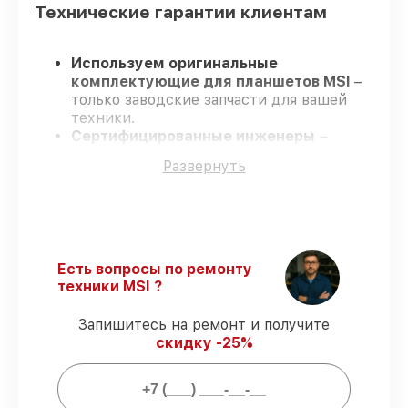
Технические гарантии клиентам
Используем оригинальные
комплектующие для планшетов MSI
–
только заводские запчасти для вашей
техники.
Сертифицированные инженеры
–
проходят строгий отбор, что
Развернуть
подтверждает качество и надёжность
ремонта.
Работаем строго в установленных
заранее временных рамках
– ремонт
планшетов MSI без бесконечных
переносов.
Есть вопросы по ремонту
Поддержка после ремонта
– на все
техники MSI ?
ремонт и запчасти для планшетов MSI
предоставляется официальное
Запишитесь на ремонт и получите
сопровождение.
скидку -25%
Мы гарантируем: