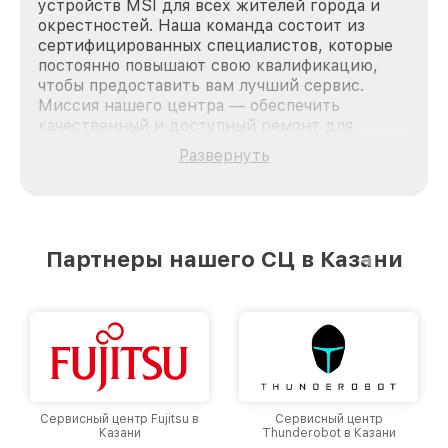
устройств MSI для всех жителей города и
окрестностей. Наша команда состоит из
сертифицированных специалистов, которые
постоянно повышают свою квалификацию,
чтобы предоставить вам лучший сервис.
Миссия нашего центра — обеспечить
качественный и доступный ремонт для
каждого пользователя продукции MSI, вне
Развернуть
зависимости от сложности поломки. Мы
стремимся к тому, чтобы каждый клиент был
удовлетворен скоростью и качеством
предоставляемых услуг. Наша цель — стать
лучшим сервисным центром MSI в городе
Партнеры нашего СЦ в Казани
Казани, постоянно повышая уровень доверия
и лояльности наших клиентов.
Сервисный центр Fujitsu в
Сервисный центр
Казани
Thunderobot в Казани