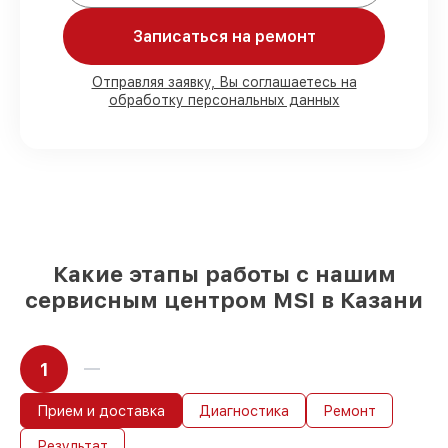
80%
ремонтов по ремонту проводятся с
Записаться на ремонт
возможностью присутствия владельца
90%
деталей MSI в наличии на складе в
Отправляя заявку, Вы соглашаетесь на
Казани, остальные доступны для
обработку персональных данных
срочного заказа
Подлинные запчасти MSI и
проверенные замены
– только вы
выбираете, какие детали использовать, а
мы подстраиваемся под разные бюджеты
85%
ремонтов MSI выполняются в
течение пары часов, если мастер
начинает работу сразу
Какие этапы работы с нашим
сервисным центром MSI в Казани
1
Прием и доставка
Диагностика
Ремонт
Результат