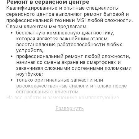
Ремонт в сервисном центре
Квалифицированные и опытные специалисты
сервисного центра выполняют ремонт бытовой и
профессиональной техники MSI любой сложности.
Своим клиентам мы предлагаем:
бесплатную комплексную диагностику,
которая является важнейшим этапом
восстановления работоспособности любых
устройств;
профессиональный ремонт любой сложности,
начиная со смены экрана на смартфонах и
заканчивая сложными системными поломками
ноутбуков;
только оригинальные запчасти или
высококачественные аналоги и только после
согласования с клиентом.
На все работы и замененные комплектующие
предоставляется длительная гарантия. В случае
Развернуть
поломки по условиям гарантии, мы бесплатно
исправим ситуацию.
Наши преимущества
Преимуществами нашего сервисного центра MSI
в Казани являются: