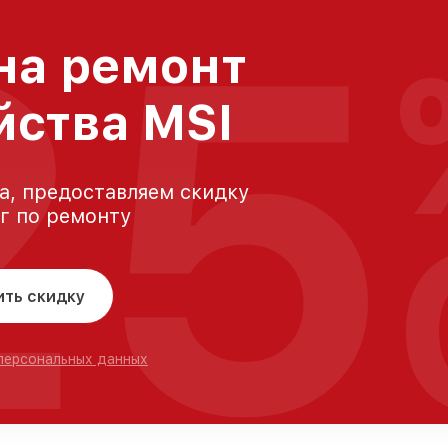
25
на ремонт
йства MSI
а, предоставляем скидку
уг по ремонту
ить скидку
 персональных данных