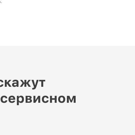
.
скажут
 сервисном