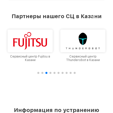
удовлетворен скоростью и качеством
предоставляемых услуг. Наша цель — стать
лучшим сервисным центром MSI в городе
Партнеры нашего СЦ в Казани
Казани, постоянно повышая уровень доверия
и лояльности наших клиентов.
Сервисный центр Fujitsu в
Сервисный центр
Казани
Thunderobot в Казани
Информация по устранению