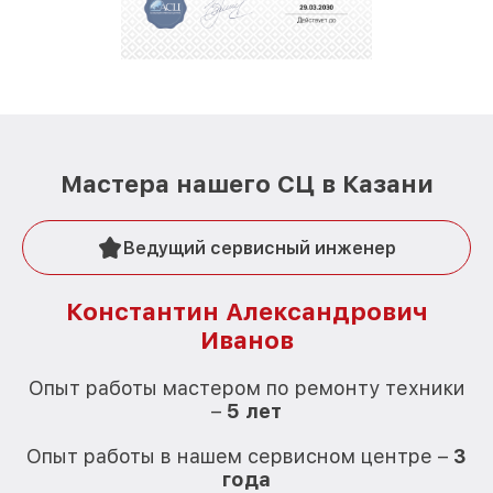
стараемся каждый день делать наш сервис еще
лучше!
Мастера нашего СЦ в Казани
Ведущий сервисный инженер
Константин Александрович
Иванов
О
Опыт работы мастером по ремонту техники
–
5 лет
О
Опыт работы в нашем сервисном центре –
3
года