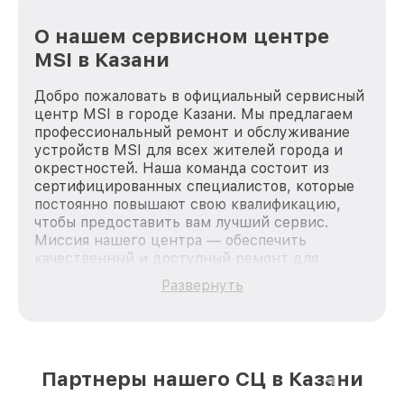
О нашем сервисном центре
MSI в Казани
Добро пожаловать в официальный сервисный
центр MSI в городе Казани. Мы предлагаем
профессиональный ремонт и обслуживание
устройств MSI для всех жителей города и
окрестностей. Наша команда состоит из
сертифицированных специалистов, которые
постоянно повышают свою квалификацию,
чтобы предоставить вам лучший сервис.
Миссия нашего центра — обеспечить
качественный и доступный ремонт для
каждого пользователя продукции MSI, вне
Развернуть
зависимости от сложности поломки. Мы
стремимся к тому, чтобы каждый клиент был
удовлетворен скоростью и качеством
предоставляемых услуг. Наша цель — стать
лучшим сервисным центром MSI в городе
Партнеры нашего СЦ в Казани
Казани, постоянно повышая уровень доверия
и лояльности наших клиентов.